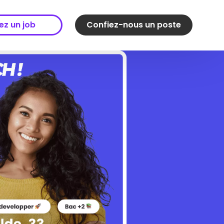
ez un job
Confiez-nous un poste
ez un job
Confiez-nous un poste
 d’emplois
Processus
pagnement
Expertises