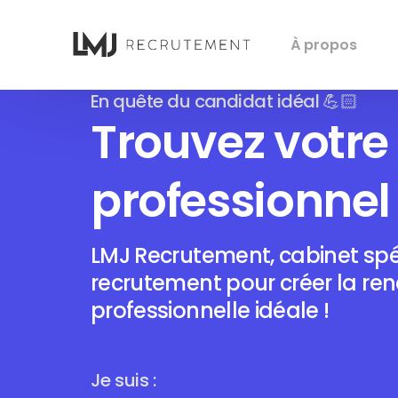
À propos
En quête du candidat idéal 💪🏻
Trouvez votr
professionnel 
LMJ Recrutement, cabinet spé
recrutement pour créer la re
professionnelle idéale !
Je suis :