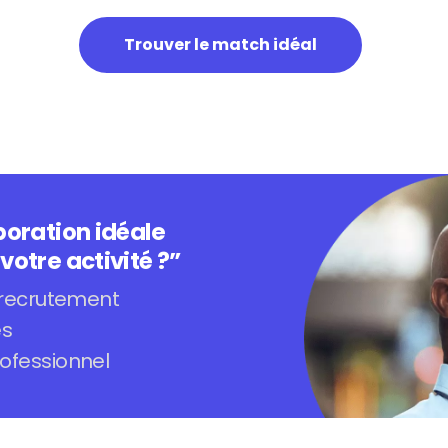
Trouver le match idéal
boration idéale
votre activité ?”
 recrutement
és
ofessionnel