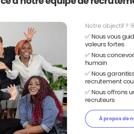
ce à notre équipe de recrutem
Notre objectif ? 
✅ Nous vous gui
valeurs fortes
✅ Nous concevon
humain
✅ Nous garantis
recrutement cou
✅ Nous offrons u
recruteurs
À propos de 