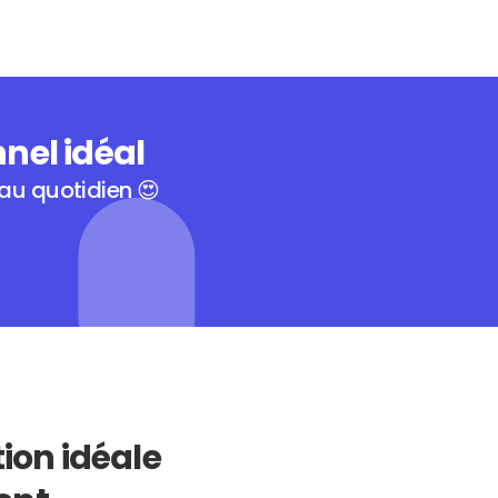
nnel idéal
 au quotidien 😍
ion idéale