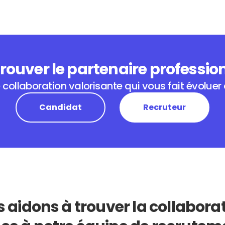
rouver le partenaire professio
collaboration valorisante qui vous fait évoluer
Candidat
Recruteur
 aidons à trouver la collaborat