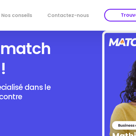
Trouv
Nos conseils
Contactez-nous
e match
Trouv
Offres
!
Accom
cialisé dans le
ncontre