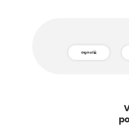
Digital 💻
V
po